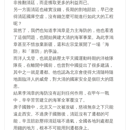
非推翻清廷，而是獲取更多的利益而已。
另一方面清廷也確實沒錢，長期的割地賠款，早已使
得清廷國庫空虛，沒有錢怎麼可能進行如此大的工程
呢？
當然了，我們也知道李鴻章是力主海防的，他也看透
了這個問題，也開始興建大清的海軍事業。為此李鴻
章甚至不惜放棄新疆，還和左宗棠展開了一場「海
防」和「塞防」的爭論。
而洋人戈登，也就是鎮壓太平天國運動時期的洋槍隊
隊長，在離開中國前，也曾對中國提出了很多建議，
其中之一就是遷都。他也認為北京會使得大清隨時隨
地面臨洋人的威脅，對大清的國家安全是個巨大的隱
患。
結果李鴻章的海防沒有起到任何作用，在甲午一戰
中，辛辛苦苦建立的海軍全軍覆沒了。
庚子國難中，北京又一次被攻破，慈禧無奈之下只能
遠走西安。不過庚子國難後，清廷沒有了遷都的可
能，辛丑賠款壓得清廷喘不過氣，全國各地到處都是
用錢的地方，根本不可能用到遷都身上。