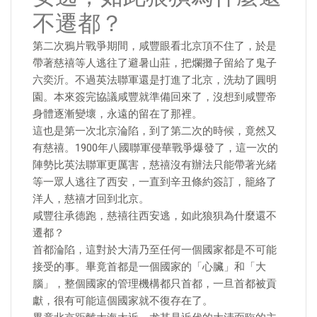
不遷都？
第二次鴉片戰爭期間，咸豐眼看北京頂不住了，於是
帶著慈禧等人逃往了避暑山莊，把爛攤子留給了鬼子
六奕沂。不過英法聯軍還是打進了北京，洗劫了圓明
園。本來簽完協議咸豐就準備回來了，沒想到咸豐帝
身體逐漸變壞，永遠的留在了那裡。
這也是第一次北京淪陷，到了第二次的時候，竟然又
有慈禧。1900年八國聯軍侵華戰爭爆發了，這一次的
陣勢比英法聯軍更厲害，慈禧沒有辦法只能帶著光緒
等一眾人逃往了西安，一直到辛丑條約簽訂，籠絡了
洋人，慈禧才回到北京。
咸豐往承德跑，慈禧往西安逃，如此狼狽為什麼還不
遷都？
首都淪陷，這對於大清乃至任何一個國家都是不可能
接受的事。畢竟首都是一個國家的「心臟」和「大
腦」，整個國家的管理機構都只首都，一旦首都被貢
獻，很有可能這個國家就不復存在了。