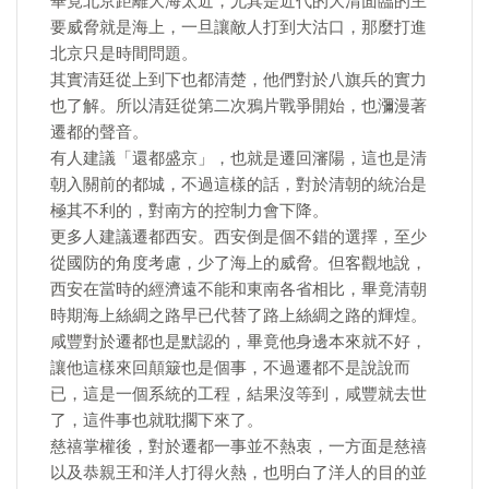
畢竟北京距離大海太近，尤其是近代的大清面臨的主
要威脅就是海上，一旦讓敵人打到大沽口，那麼打進
北京只是時間問題。
其實清廷從上到下也都清楚，他們對於八旗兵的實力
也了解。所以清廷從第二次鴉片戰爭開始，也瀰漫著
遷都的聲音。
有人建議「還都盛京」，也就是遷回瀋陽，這也是清
朝入關前的都城，不過這樣的話，對於清朝的統治是
極其不利的，對南方的控制力會下降。
更多人建議遷都西安。西安倒是個不錯的選擇，至少
從國防的角度考慮，少了海上的威脅。但客觀地說，
西安在當時的經濟遠不能和東南各省相比，畢竟清朝
時期海上絲綢之路早已代替了路上絲綢之路的輝煌。
咸豐對於遷都也是默認的，畢竟他身邊本來就不好，
讓他這樣來回顛簸也是個事，不過遷都不是說說而
已，這是一個系統的工程，結果沒等到，咸豐就去世
了，這件事也就耽擱下來了。
慈禧掌權後，對於遷都一事並不熱衷，一方面是慈禧
以及恭親王和洋人打得火熱，也明白了洋人的目的並