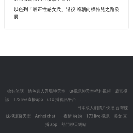
以色列「最正性感女兵」退役 將朝向模特兒之路發
展
.
.
.
.
.
.
.
.
.
.
.
.
.
.
.
.
.
.
.
.
.
.
.
.
撩妺笑話
情色真人秀場聊天室
ut視訊聊天室福利視頻
后宮視
訊
173 live直播app
ut直播視訊平台
.
.
.
.
.
.
.
.
.
.
.
.
.
.
.
.
.
.
.
.
.
.
.
.
日本成人劇情片快播,台灣辣
妹視訊聊天室
Anhei chat
一夜情 約 炮
173 live 視訊
美女 直
播 app
熱門聊天網站