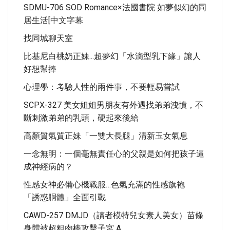
SDMU-706 SOD Romance×法國書院 如夢似幻的同
居生活[中文字幕
找同城聊天室
比基尼白桃奶正妹...超夢幻「水滴型乳下緣」讓人
好想幫捧
心理學：考驗人性的兩件事，不要輕易嘗試
SCPX-327 美女姐姐男朋友有外遇找弟弟洩憤，不
斷刺激弟弟的乳頭，硬起來後給
高顏質氣質正妹「一雙大長腿」清新玉女氣息
一念無明：一個毫無責任心的父親是如何把孩子逼
成神經病的？
性感女神必備心機戰服…色氣充滿的性感旗袍
「誘惑胴體」全面引戰
CAWD-257 DMJD（讀者模特兒女素人美女）苗條
身體被超粗肉棒攻擊子宮 A