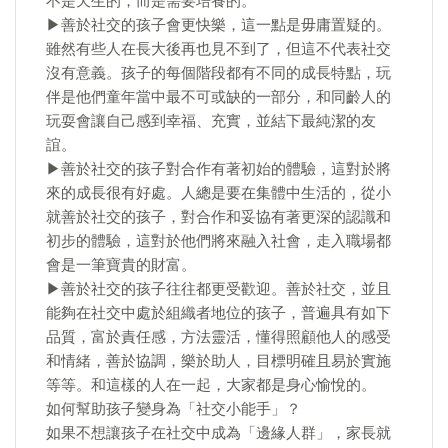
不是天生的，而是需要培養的。
▶善於社交的孩子會更快樂，這一點是毋庸置疑的。
雖然有些人在長大後再也見不到了，但這不代表社交
沒有意義。孩子的每個階段都有不同的成長特點，玩
伴是他們童年當中最不可或缺的一部分，和同齡人的
玩耍會讓自己感到幸福、充實，並結下最純潔的友
誼。
▶善於社交的孩子對合作有著初始的體驗，這對於將
來的成長很有好處。人總是要在集體中生活的，從小
就善於社交的孩子，對合作和妥協有著更深的認識和
初步的體驗，這對於他們將來融入社會，走入職場都
會是一筆寶貴的財富。
▶善於社交的孩子往往都更受歡迎。善於社交，並且
能夠在社交中處於組織者地位的孩子，普遍具有如下
品質，富於責任感，方法靈活，懂得照顧他人的感受
和情緒，善於協調，樂於助人，目標明確且易於實施
等等。和這樣的人在一起，大家都是身心愉悅的。
如何幫助孩子變身為「社交小能手」？
如果不想讓孩子在社交中成為「邊緣人群」，家長就