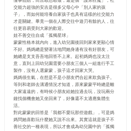
懂事體貼，而且敢想敢做，還是個「護弟狂魔」，社
交能力超強的安吉是很多父母心中「別人家的孩
子」，而如何能培養自家孩子也具有這樣的社交能力
才是關鍵。畢竟一個在人際交往中遊刃有餘的人，往
往更容易受到大家的歡迎。
娃不善交往自成「孤獨星球」
蒙蒙性格本就內向，進入幼兒園後回到家來更顯心情
不好。媽媽總是變著法地問她身邊有沒有好朋友，可
她總是支支吾吾地回答不上來。起初媽媽也沒太注
意，直到上回幼兒園需要小朋友三個人一組進行手工
製作，沒有人選蒙蒙，孩子這才回家大哭。
媽媽很生氣，在想是不是小朋友們合起來欺負孩子。
等到和老師去溝通情況才知道，原來蒙蒙平時總是離
大家遠遠的，有時候小朋友給她拉過去玩，沒玩兩分
鐘找個機會她又坐回來了，好像還不太適應集體生
活。
對此蒙蒙的回答是「我都不愛玩那些遊戲」，可是媽
媽問她喜歡玩什麼她又說不出來。其實這就是孩子不
善社交的一種表現，所以才會成為幼兒園中的「孤獨