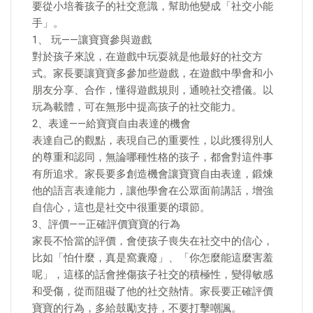
要從小培養孩子的社交意識，幫助他變成「社交小能
手」。
1、 玩——讓寶寶參與遊戲
對於孩子來說，在遊戲中玩耍就是他最好的社交方
式。家長要讓寶寶多參加些遊戲，在遊戲中學會和小
朋友分享、合作，懂得遊戲規則，通曉社交禮儀。以
玩為載體，可在無形中提高孩子的社交能力。
2、表達——給寶寶自由表達的機會
表達自己的觀點，表現自己的重要性，以此獲得別人
的尊重和認同，無論哪種性格的孩子，都會對這件事
有所追求。家長要多創造機會讓寶寶自由表達，鍛煉
他的語言表達能力，讓他學會在公眾面前講話，增強
自信心，這也是社交中很重要的環節。
3、評價——正確評價寶寶的行為
家長不恰當的評價，會使孩子喪失在社交中的信心，
比如「怕什麼，真是窩囊廢」、「你怎麼能這麼害羞
呢」，這樣的話會挫傷孩子社交的積極性，變得敏感
和受傷，從而阻礙了他的社交熱情。家長要正確評價
寶寶的行為，多給鼓勵支持，不要打擊嘲諷。