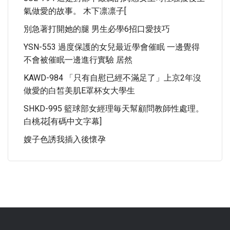
氣做愛的故事。 木下凛凛子[
別急著打開她的腿 男生必學6招口愛技巧
YSN-553 過度保護的女兒最近學會催眠 一邊覺得
不會被催眠一邊進行實驗 居然
KAWD-984 「只有自慰已經不滿足了」上京2年沒
做愛的白皙美肌E罩杯女大學生
SHKD-995 籃球部女經理毎天幫顧問教師性處理。
白桃花[有碼中文字幕]
嫂子色誘我插入後懷孕