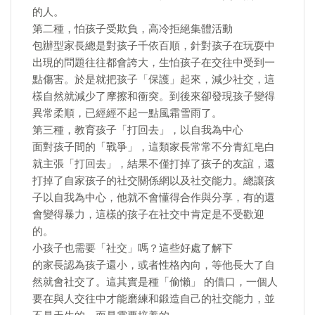
的人。
第二種，怕孩子受欺負，高冷拒絕集體活動
包辦型家長總是對孩子千依百順，針對孩子在玩耍中
出現的問題往往都會誇大，生怕孩子在交往中受到一
點傷害。於是就把孩子「保護」起來，減少社交，這
樣自然就減少了摩擦和衝突。到後來卻發現孩子變得
異常柔順，已經經不起一點風霜雪雨了。
第三種，教育孩子「打回去」，以自我為中心
面對孩子間的「戰爭」，這類家長常常不分青紅皂白
就主張「打回去」，結果不僅打掉了孩子的友誼，還
打掉了自家孩子的社交關係網以及社交能力。總讓孩
子以自我為中心，他就不會懂得合作與分享，有的還
會變得暴力，這樣的孩子在社交中肯定是不受歡迎
的。
小孩子也需要「社交」嗎？這些好處了解下
的家長認為孩子還小，或者性格內向，等他長大了自
然就會社交了。這其實是種「偷懶」 的借口，一個人
要在與人交往中才能磨練和鍛造自己的社交能力，並