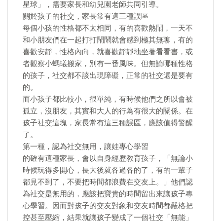
星球」，需要家長和幼兒園老師共同引導。
關於孩子的社交，家長常有這三種誤區
每個小孩的性格都不太相同，有的喜歡熱鬧，一天不
和小朋友們在一起打打鬧鬧就會感到極其無聊，有的
喜歡安靜，性格內向，就喜歡靜靜地坐著看看書，或
者觀察小螞蟻搬家，別有一番風味。但無論哪種性格
的孩子，社交都不該出現障礙，正常的社交還是要有
的。
而小孩子都比較小，很單純，有時候他們之所以會被
孤立，沒朋友，其實和大人的行為有很大的關係。在
孩子社交這塊，家長常有這三種誤區，應該值得警醒
了。
第一種，認為社交無用，讓娃專心學習
的確有這種家長，會以自身經歷教育孩子，「無論小
時候玩得多開心，長大後就各過各的了，有的一輩子
都見不到了，不要把時間都浪費在交友上。」他們認
為社交是無用的，應該把寶貴的時間留出來讓孩子專
心學習。因而對孩子的交友對象和交友時間都嚴格把
控甚至壓縮，結果就讓孩子變成了一個社交「無能」