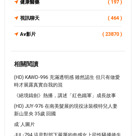
健康醫藥
( 197 )
視訊聊天
( 464 )
Av影片
( 23870 )
相關閱讀
(HD) KAWD-996 充滿透明感 雖然認生 但只有做愛
時才展露真實自我的混
《絕境鑄劍》熱播，講述「紅色鐵軍」成長故事
(HD) JUY-976 在南美髮展的現役泳裝模特兒人妻
新山里央 35歲 回國
成˙人圖片
JUL-794 這是對部下嚴厲的肉感女上司性騷擾後生