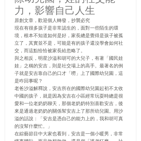
力，影響自己人生
原創文章，歡迎個人轉發，抄襲必究
現在有很多孩子是非常認生的，面對一些陌生的環
境，根本不知道如何是好，家長總是覺得是孩子被孤
立了，其實並不是，可能是有的孩子還沒學會如何社
交，而這點恰恰被家長給忽略了。
與之相反，明星沙溢和胡可的大兒子，有著「國民娃
娃」之稱的安吉，則是社交場上的高手。最著名的例
子就是安吉靠自己的口才「嘮」上了國際幼兒園，這
是咋回事呢？
老爸沙溢解釋說，安吉所在的國際幼兒園起初不太收
中國的孩子，就是因為安吉在小區經常玩耍時總是很
愛和一位老奶奶聊天，那個老奶奶特別喜歡安吉，後
來是通過老奶奶的關係幫安吉上了那所幼兒園。用沙
溢的話說：「安吉是憑自己的能力上的，我和胡可真
的沒幫什麼忙。」
在綜藝節目中大家也看到，安吉是一個小暖男，非常